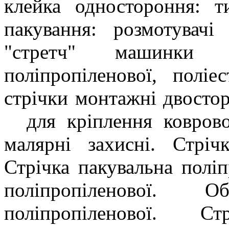
клейка одностороння: т
пакування: розмотувачі 
"стретч" машинки 
поліпропіленової, поліе
стрічки монтажні двосторо
для кріплення ковровог
малярні захисні. Стріч
Стрічка пакувальна поліп
поліпропіленової. 
поліпропіленової. С