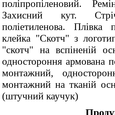
поліпропіленовий. Рем
Захисний кут. Стріч
поліетиленова. Плівка п
клейка "Cкотч" з логот
"скотч" на вспіненій ос
одностороння армована по
монтажний, односторон
монтажний на тканій осн
(штучний каучук)
Проду