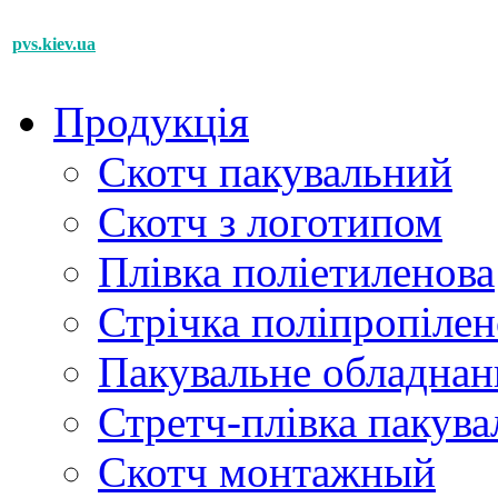
pvs.kiev.ua
Продукція
Скотч пакувальний
Cкотч з логотипом
Плівка поліетиленова
Стрічка поліпропілен
Пакувальне обладнан
Стретч-плівка пакува
Cкотч монтажный