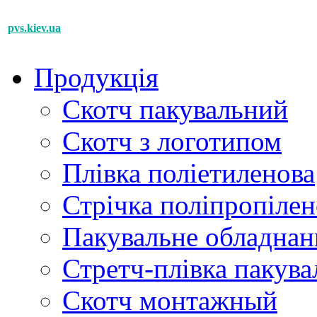
pvs.kiev.ua
Продукція
Скотч пакувальний
Cкотч з логотипом
Плівка поліетиленова
Стрічка поліпропілен
Пакувальне обладнан
Стретч-плівка пакува
Cкотч монтажный