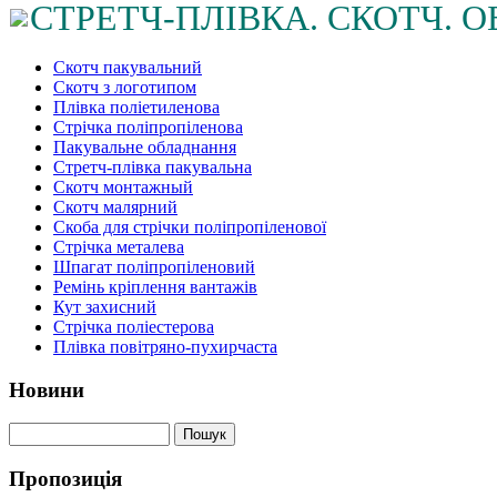
СТРЕТЧ-ПЛІВКА. СКОТЧ.
Скотч пакувальний
Cкотч з логотипом
Плівка поліетиленова
Стрічка поліпропіленова
Пакувальне обладнання
Стретч-плівка пакувальна
Cкотч монтажный
Скотч малярний
Скоба для стрічки поліпропіленової
Стрічка металева
Шпагат поліпропіленовий
Ремінь кріплення вантажів
Кут захисний
Стрічка поліестерова
Плівка повітряно-пухирчаста
Новини
Пропозиція