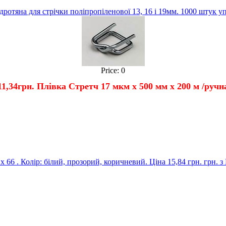
дротяна для стрічки поліпропіленової 13, 16 і 19мм. 1000 штук у
Price:
0
1,34
грн.
Плівка Стретч 17 мкм х 500 мм х 200 м /ручна
66 . Колір: білий, прозорий, коричневий. Ціна 15,84 грн. грн. з