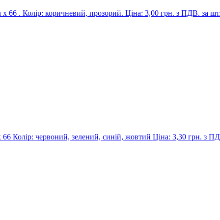
 66 . Колір: коричневий, прозорий. Ціна: 3,00 грн. з ПДВ. за шт
6 Колір: червоний, зелений, синій, жовтий Ціна: 3,30 грн. з ПД