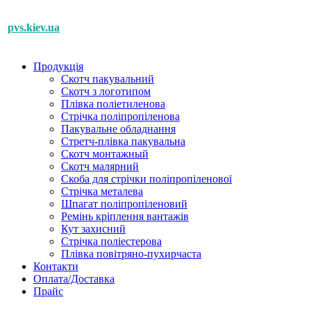
pvs.kiev.ua
Продукція
Скотч пакувальний
Cкотч з логотипом
Плівка поліетиленова
Стрічка поліпропіленова
Пакувальне обладнання
Стретч-плівка пакувальна
Cкотч монтажный
Скотч малярний
Скоба для стрічки поліпропіленової
Стрічка металева
Шпагат поліпропіленовий
Ремінь кріплення вантажів
Кут захисний
Стрічка поліестерова
Плівка повітряно-пухирчаста
Контакти
Оплата/Доставка
Прайс