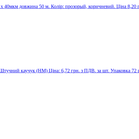
 40мкм довжина 50 м. Колір: прозорый, коричневий. Ціна 8,20 
Штучний каучук (HM) Ціна: 6,72 грн. з ПДВ. за шт. Упаковка 72 