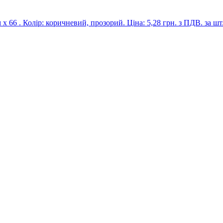
 66 . Колір: коричневий, прозорий. Ціна: 5,28 грн. з ПДВ. за шт